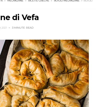
FA
MELANZANE
RICETTE GRECHE
ROTOLI MELANZANE
ROTOLI
ane di Vefa
 2021
3 MINUTE
READ