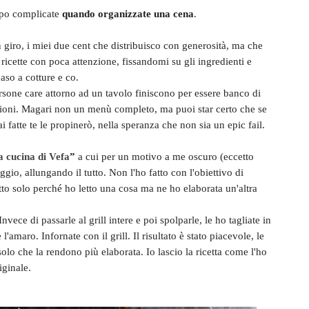
ppo complicate
quando organizzate una cena
.
 giro, i miei due cent che distribuisco con generosità, ma che
ricette con poca attenzione, fissandomi su gli ingredienti e
aso a cotture e co.
ersone care attorno ad un tavolo finiscono per essere banco di
zioni. Magari non un menù completo, ma puoi star certo che se
i fatte te le propinerò, nella speranza che non sia un epic fail.
 cucina di Vefa
”
a cui per un motivo a me oscuro (eccetto
gio, allungando il tutto. Non l'ho fatto con l'obiettivo di
fatto solo perché ho letto una cosa ma ne ho elaborata un'altra
ece di passarle al grill intere e poi spolparle, le ho tagliate in
'amaro. Infornate con il grill. Il risultato è stato piacevole, le
olo che la rendono più elaborata. Io lascio la ricetta come l'ho
iginale.