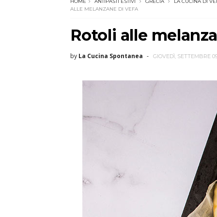
HOME
ANTIPASTI ESTIVI
GRECIA
LA CUCINA DI VE
ALLE MELANZANE DI VEFA
Rotoli alle melanz
by
La Cucina Spontanea
GIOVEDÌ, SETTEMBRE 09,