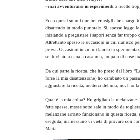
-
mai avventurarsi in esperimenti
o ricette tro
Ecco questi sono i due bei consigli che spargo in
disattendo in modo puntuale. Sì, spesso leggo le 
iniziando a pregustare i sapori senza far troppo c
Altrettanto spesso le occasioni in cui riunisco p
prova. Occasioni in cui mi lancio in sperimenta
sei invitato a cena a casa mia, un paio di cose ma
Da qui parte la ricetta, che ho preso dal libro
“
La
forse la mia disattenzione) ho cambiato un passag
aggiustare la ricetta, metterci del mio, no: l'ho 
Qual è la mia colpa? Ho grigliato le melanzane. Inv
fette spesse, messe sotto sale in modo da togliere l
melanzane arrosto funzionano in questa ricetta, s
eseguita, ma nessuno vi vieta di provare con l'or
Marta