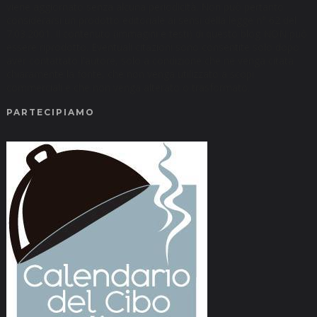
viene aggiornato senza alcuna periodicità. Non può pertanto
considerarsi un prodotto editoriale ai sensi della legge n° 62 del
7.03.2001. Il contenuto (immagini e testi) di questo blog NON può
essere riprodotto. Eventuali citazioni sono consentite solo dopo
aver contattato l'autore, solo a condizione che ne venga citata
chiaramente la fonte, che non venga utilizzato a scopi
commerciali e che non venga alterato o trasformato.
PARTECIPIAMO