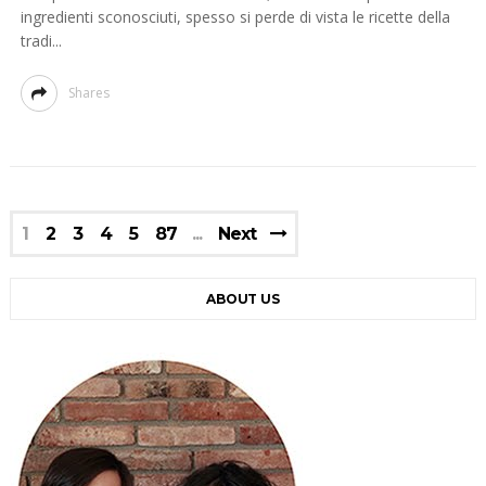
ingredienti sconosciuti, spesso si perde di vista le ricette della
tradi...
Shares
1
2
3
4
5
87
Next
ABOUT US