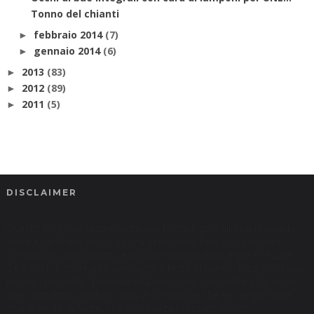
Tonno del chianti
febbraio 2014
(7)
►
gennaio 2014
(6)
►
2013
(83)
►
2012
(89)
►
2011
(5)
►
DISCLAIMER
Questo blog non rappresenta una testata giornalistica in quanto
viene aggiornato senza alcuna periodicità. Non può pertanto
considerarsi un prodotto editoriale ai sensi della legge n° 62 del
7.03.2001. Il contenuto (immagini e testi) di questo blog NON può
essere riprodotto. Eventuali citazioni sono consentite solo dopo
aver contattato l'autore, solo a condizione che ne venga citata
chiaramente la fonte, che non venga utilizzato a scopi