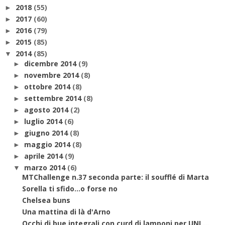
2018
(55)
►
2017
(60)
►
2016
(79)
►
2015
(85)
►
2014
(85)
▼
dicembre 2014
(9)
►
novembre 2014
(8)
►
ottobre 2014
(8)
►
settembre 2014
(8)
►
agosto 2014
(2)
►
luglio 2014
(6)
►
giugno 2014
(8)
►
maggio 2014
(8)
►
aprile 2014
(9)
►
marzo 2014
(6)
▼
MTChallenge n.37 seconda parte: il soufflé di Marta
Sorella ti sfido...o forse no
Chelsea buns
Una mattina di là d'Arno
Occhi di bue integrali con curd di lamponi per UNL...