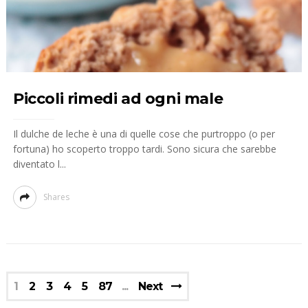
Piccoli rimedi ad ogni male
Il dulche de leche è una di quelle cose che purtroppo (o per
fortuna) ho scoperto troppo tardi. Sono sicura che sarebbe
diventato l...
Shares
1
2
3
4
5
87
Next