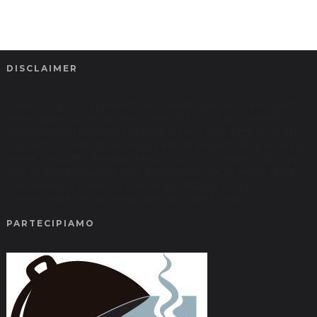
DISCLAIMER
Questo blog non rappresenta una testata giornalistica in quanto
viene aggiornato senza alcuna periodicità. Non può pertanto
considerarsi un prodotto editoriale ai sensi della legge n° 62 del
7.03.2001. Il contenuto (immagini e testi) di questo blog NON può
essere riprodotto. Eventuali citazioni sono consentite solo dopo
aver contattato l'autore, solo a condizione che ne venga citata
chiaramente la fonte, che non venga utilizzato a scopi
commerciali e che non venga alterato o trasformato.
PARTECIPIAMO