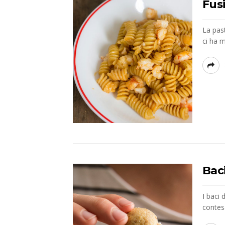
Fusi
La past
ci ha m
Baci
I baci 
contesa