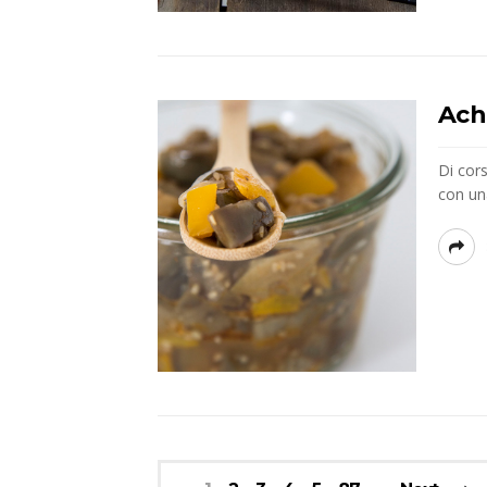
Ach
Di cors
con una