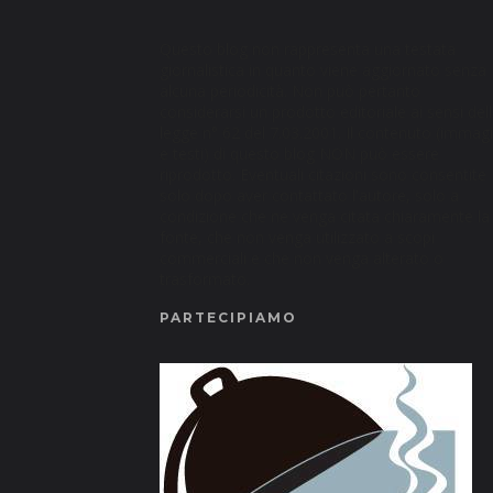
Questo blog non rappresenta una testata
giornalistica in quanto viene aggiornato senza
alcuna periodicità. Non può pertanto
considerarsi un prodotto editoriale ai sensi del
legge n° 62 del 7.03.2001. Il contenuto (immagi
e testi) di questo blog NON può essere
riprodotto. Eventuali citazioni sono consentite
solo dopo aver contattato l'autore, solo a
condizione che ne venga citata chiaramente la
fonte, che non venga utilizzato a scopi
commerciali e che non venga alterato o
trasformato.
PARTECIPIAMO