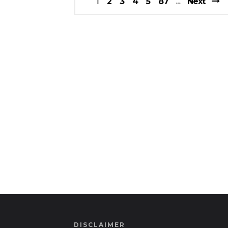
1
2
3
4
5
87
Next
DISCLAIMER