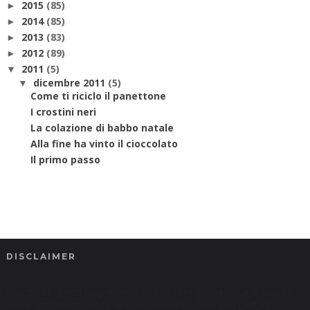
2015
(85)
►
2014
(85)
►
2013
(83)
►
2012
(89)
►
2011
(5)
▼
dicembre 2011
(5)
▼
Come ti riciclo il panettone
I crostini neri
La colazione di babbo natale
Alla fine ha vinto il cioccolato
Il primo passo
DISCLAIMER
Questo blog non rappresenta una testata giornalistica in quanto
viene aggiornato senza alcuna periodicità. Non può pertanto