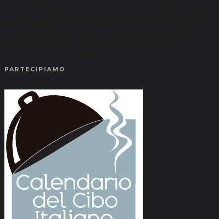
considerarsi un prodotto editoriale ai sensi della legge n° 62 del
7.03.2001. Il contenuto (immagini e testi) di questo blog NON può
essere riprodotto. Eventuali citazioni sono consentite solo dopo
aver contattato l'autore, solo a condizione che ne venga citata
chiaramente la fonte, che non venga utilizzato a scopi
commerciali e che non venga alterato o trasformato.
PARTECIPIAMO