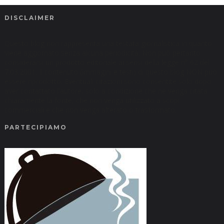
DISCLAIMER
Questo blog non rappresenta una testata giornalistica in quanto
viene aggiornato senza alcuna periodicità. Non può pertanto
considerarsi un prodotto editoriale ai sensi della legge n° 62 del
7.03.2001. Il contenuto (immagini e testi) di questo blog NON può
essere riprodotto. Eventuali citazioni sono consentite solo dopo
aver contattato l'autore, solo a condizione che ne venga citata
chiaramente la fonte, che non venga utilizzato a scopi
commerciali e che non venga alterato o trasformato.
PARTECIPIAMO