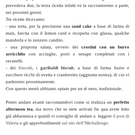
prevedeva due, la terza ricetta infatti ve la racconteremo a parte,
nei prossimi giorni.
Tre ricette dicevamo:
- una torta, per la precisione una
sand cake
a base di farina di
mais, farcita con il lemon curd e ricoperta con glassa, qualche
mandorla e lo zenzero candito.
- una proposta salata, ovvero dei
crostini con un burro
arricchito
con acciughe, porri e senape completati con i
ravanelli.
- dei
biscotti, i
garibaldi biscuit
,
a base di farina burro e
zucchero ricchi di uvetta e cranberries (aggiunta nostra), di cui vi
parleremo prossimamente.
Con questo menù abbiamo optato per un tè nero, tradizionale.
Potrei andare avanti raccontandovi come si realizza un
perfetto
afternoon tea
, ma trovo che se siete arrivati fin qua avete letto
già abbastanza e quindi vi consiglio di andare a
leggere
il post di
Valeria
e gli approfondimenti
sul sito dell’Mtchallenge
.