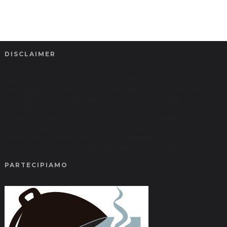
DISCLAIMER
Questo blog non rappresenta una testata giornalistica in quanto
viene aggiornato senza alcuna periodicità. Non può pertanto
considerarsi un prodotto editoriale ai sensi della legge n° 62 del
7.03.2001. Il contenuto (immagini e testi) di questo blog NON può
essere riprodotto. Eventuali citazioni sono consentite solo dopo
aver contattato l'autore, solo a condizione che ne venga citata
chiaramente la fonte, che non venga utilizzato a scopi
commerciali e che non venga alterato o trasformato.
PARTECIPIAMO