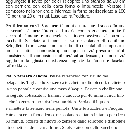
aggiungete il lievito per dolci. Ricoprite uno stampo da 20 cm
con cerniera con della carta forno o imburratelo. Versate il
composto nella tortiera e infornate in forno preriscaldato a 180
°C per una 20 di minuti. Lasciate raffreddare.
Per il
lemon curd
.
Spremete i limoni e filtratene il succo. In una
casseruola sbattete l’uovo e il tuorlo con lo zucchero, unite il
succo di limone e mettetelo sul fuoco assieme al burro a
tocchetti. Scaldate a fiamma bassa mescolando di continuo.
Sciogliete la maizena con un paio di cucchiai di composto e
unitela a tutto il composto quando questo avrà preso un po’ di
consistenza. Il composto continuerà ad addensarsi, quando avrà
raggiunto la giusta consistenza togliete la fuoco e lasciate
raffreddare.
Per lo
zenzero candito
.
Pelate lo zenzero con l’aiuto del
pelapatate. Tagliate lo zenzero a tocchetti molto piccoli, mettetelo
in una pentola e coprite una tazza d’acqua. Portate a ebollizione,
in seguito abbassate la fiamma e cuocete per 40 minuti circa fino
a che lo zenzero non risulterà morbido. Scolate il liquido
e rimettete lo zenzero nella pentola. Unite lo zucchero e l’acqua.
Fate cuocere a fuoco lento, mescolando di tanto in tanto per circa
30 minuti. Scolate di nuovo lo zenzero dallo sciroppo e disponete
i tocchetti su della carta forno. Spolverate con dello zucchero