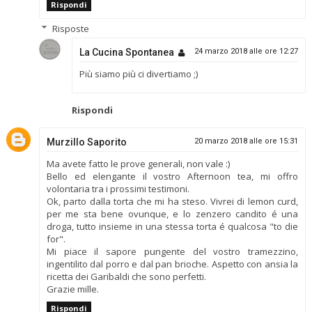
Rispondi
Risposte
La Cucina Spontanea
24 marzo 2018 alle ore 12:27
Più siamo più ci divertiamo ;)
Rispondi
Murzillo Saporito
20 marzo 2018 alle ore 15:31
Ma avete fatto le prove generali, non vale :)
Bello ed elengante il vostro Afternoon tea, mi offro
volontaria tra i prossimi testimoni.
Ok, parto dalla torta che mi ha steso. Vivrei di lemon curd,
per me sta bene ovunque, e lo zenzero candito é una
droga, tutto insieme in una stessa torta é qualcosa "to die
for".
Mi piace il sapore pungente del vostro tramezzino,
ingentilito dal porro e dal pan brioche. Aspetto con ansia la
ricetta dei Garibaldi che sono perfetti.
Grazie mille.
Rispondi