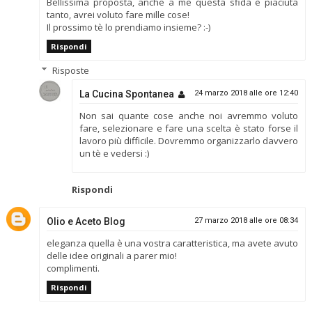
Bellissima proposta, anche a me questa sfida è piaciuta
tanto, avrei voluto fare mille cose!
Il prossimo tè lo prendiamo insieme? :-)
Rispondi
Risposte
La Cucina Spontanea
24 marzo 2018 alle ore 12:40
Non sai quante cose anche noi avremmo voluto
fare, selezionare e fare una scelta è stato forse il
lavoro più difficile. Dovremmo organizzarlo davvero
un tè e vedersi :)
Rispondi
Olio e Aceto Blog
27 marzo 2018 alle ore 08:34
eleganza quella è una vostra caratteristica, ma avete avuto
delle idee originali a parer mio!
complimenti.
Rispondi