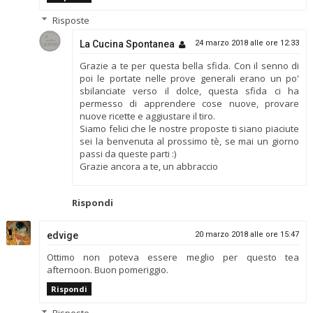
Risposte
La Cucina Spontanea
24 marzo 2018 alle ore 12:33
Grazie a te per questa bella sfida. Con il senno di
poi le portate nelle prove generali erano un po'
sbilanciate verso il dolce, questa sfida ci ha
permesso di apprendere cose nuove, provare
nuove ricette e aggiustare il tiro.
Siamo felici che le nostre proposte ti siano piaciute
sei la benvenuta al prossimo tè, se mai un giorno
passi da queste parti :)
Grazie ancora a te, un abbraccio
Rispondi
edvige
20 marzo 2018 alle ore 15:47
Ottimo non poteva essere meglio per questo tea
afternoon. Buon pomeriggio.
Rispondi
Risposte