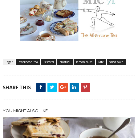
Tags :
afternoon tea
Biscotti
crostini
lemon curd
Mtc
sand cake
SHARE THIS
YOU MIGHT ALSO LIKE