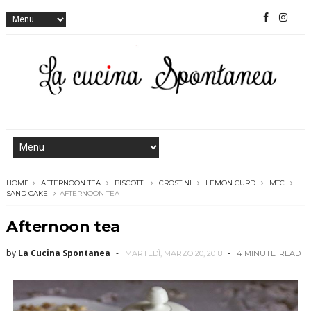
HOME
AFTERNOON TEA
BISCOTTI
CROSTINI
LEMON CURD
MTC
SAND CAKE
AFTERNOON TEA
Afternoon tea
by
La Cucina Spontanea
MARTEDÌ, MARZO 20, 2018
4 MINUTE
READ