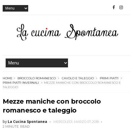
HOME
BROCCOLO ROMANESCO
CAVOLO E TALEGGIO
PRIMI PIATTI
PRIMI PIATTI INVERNALI
MEZZE MANICHE CON BROCCOLO ROMANESCO E
TALEGGIO
Mezze maniche con broccolo
romanesco e taleggio
by
La Cucina Spontanea
MERCOLEDÌ, MARZO 07, 2018
2 MINUTE
READ