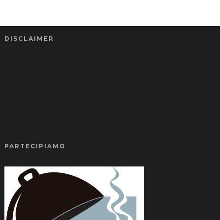
DISCLAIMER
Questo blog non rappresenta una testata giornalistica in quanto
viene aggiornato senza alcuna periodicità. Non può pertanto
considerarsi un prodotto editoriale ai sensi della legge n° 62 del
7.03.2001. Il contenuto (immagini e testi) di questo blog NON può
essere riprodotto. Eventuali citazioni sono consentite solo dopo
aver contattato l'autore, solo a condizione che ne venga citata
chiaramente la fonte, che non venga utilizzato a scopi
commerciali e che non venga alterato o trasformato.
PARTECIPIAMO