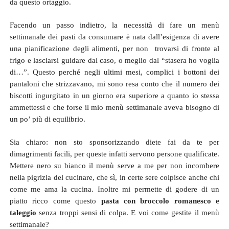
da questo ortaggio.
Facendo un passo indietro, la necessità di fare un menù
settimanale dei pasti da consumare è nata dall’esigenza di avere
una pianificazione degli alimenti, per non trovarsi di fronte al
frigo e lasciarsi guidare dal caso, o meglio dal “stasera ho voglia
di…”. Questo perché negli ultimi mesi, complici i bottoni dei
pantaloni che strizzavano, mi sono resa conto che il numero dei
biscotti ingurgitato in un giorno era superiore a quanto io stessa
ammettessi e che forse il mio menù settimanale aveva bisogno di
un po’ più di equilibrio.
Sia chiaro: non sto sponsorizzando diete fai da te per
dimagrimenti facili, per queste infatti servono persone qualificate.
Mettere nero su bianco il menù serve a me per non incombere
nella pigrizia del cucinare, che sì, in certe sere colpisce anche chi
come me ama la cucina. Inoltre mi permette di godere di un
piatto ricco come questo
pasta con broccolo romanesco e
taleggio
senza troppi sensi di colpa. E voi come gestite il menù
settimanale?