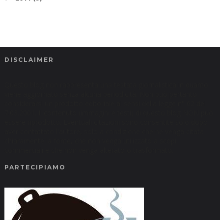
DISCLAIMER
Questo blog non rappresenta una testata giornalistica in quanto
viene aggiornato senza alcuna periodicità. Non può pertanto
considerarsi un prodotto editoriale ai sensi della legge n° 62 del
7.03.2001. Il contenuto (immagini e testi) di questo blog NON può
essere riprodotto. Eventuali citazioni sono consentite solo dopo
aver contattato l'autore, solo a condizione che ne venga citata
chiaramente la fonte, che non venga utilizzato a scopi
commerciali e che non venga alterato o trasformato.
PARTECIPIAMO