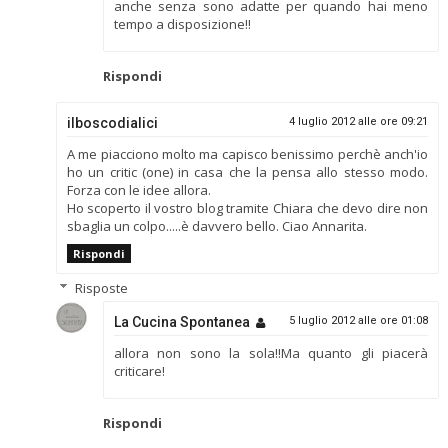
anche senza sono adatte per quando hai meno
tempo a disposizione!!
Rispondi
ilboscodialici
4 luglio 2012 alle ore 09:21
A me piacciono molto ma capisco benissimo perchè anch'io
ho un critic (one) in casa che la pensa allo stesso modo.
Forza con le idee allora.
Ho scoperto il vostro blog tramite Chiara che devo dire non
sbaglia un colpo.....è davvero bello. Ciao Annarita.
Rispondi
Risposte
La Cucina Spontanea
5 luglio 2012 alle ore 01:08
allora non sono la sola!!Ma quanto gli piacerà
criticare!
Rispondi