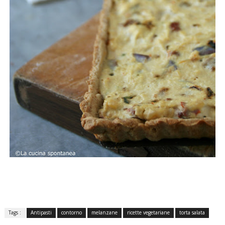
Tags :
Antipasti
contorno
melanzane
ricette vegetariane
torta salata