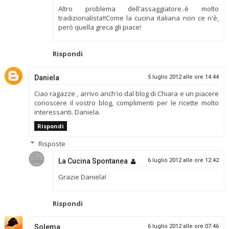
Altro problema dell'assaggiatore..è molto
tradizionalista!!Come la cucina italiana non ce n'è,
però quella greca gli piace!
Rispondi
Daniela
5 luglio 2012 alle ore 14:44
Ciao ragazze , arrivo anch'io dal blog di Chiara e un piacere
conoscere il vostro blog, complimenti per le ricette molto
interessanti. Daniela.
Rispondi
Risposte
La Cucina Spontanea
6 luglio 2012 alle ore 12:42
Grazie Daniela!
Rispondi
Solema
6 luglio 2012 alle ore 07:46