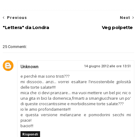
Previous
Next
"Lettera" da Londra
Veg polpette
25 Commenti:
Unknown
14 giugno 2012 alle ore 13:51
e perchè mai sono tristi???
mi dissocio.. anzi... vorrei esaltare l'insostenibile golosità
delle torte salate!!!!
mica che ci devi pranzare... ma vuoi mettere un bel pic nic o
una gita in bici la domenica,frmarti a smangiucchiare un po'
di queste croccantissime e morbidissime torte salate???
io le amo profondamente!!!
e questa versione melanzane e pomodorini secchi mi
piace!
bacio!!!
Rispondi