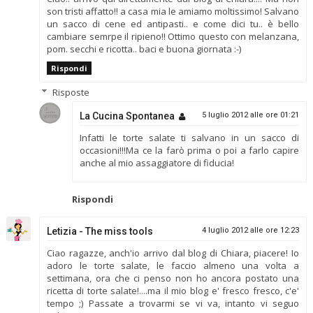
son tristi affatto!! a casa mia le amiamo moltissimo! Salvano
un sacco di cene ed antipasti.. e come dici tu.. è bello
cambiare semrpe il ripieno!! Ottimo questo con melanzana,
pom. secchi e ricotta.. baci e buona giornata :-)
Rispondi
Risposte
La Cucina Spontanea
5 luglio 2012 alle ore 01:21
Infatti le torte salate ti salvano in un sacco di
occasioni!!!Ma ce la farò prima o poi a farlo capire
anche al mio assaggiatore di fiducia!
Rispondi
Letizia - The miss tools
4 luglio 2012 alle ore 12:23
Ciao ragazze, anch'io arrivo dal blog di Chiara, piacere! Io
adoro le torte salate, le faccio almeno una volta a
settimana, ora che ci penso non ho ancora postato una
ricetta di torte salate!....ma il mio blog e' fresco fresco, c'e'
tempo ;) Passate a trovarmi se vi va, intanto vi seguo