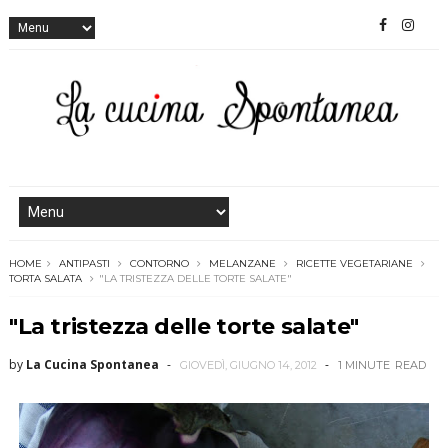
HOME
ANTIPASTI
CONTORNO
MELANZANE
RICETTE VEGETARIANE
TORTA SALATA
"LA TRISTEZZA DELLE TORTE SALATE"
"La tristezza delle torte salate"
by
La Cucina Spontanea
GIOVEDÌ, GIUGNO 14, 2012
1 MINUTE
READ