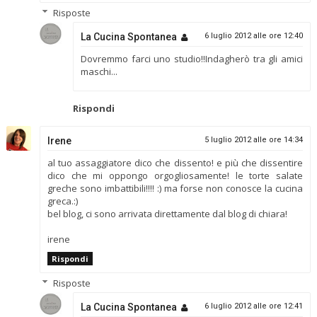
Risposte
La Cucina Spontanea
6 luglio 2012 alle ore 12:40
Dovremmo farci uno studio!!Indagherò tra gli amici
maschi...
Rispondi
Irene
5 luglio 2012 alle ore 14:34
al tuo assaggiatore dico che dissento! e più che dissentire
dico che mi oppongo orgogliosamente! le torte salate
greche sono imbattibili!!!! :) ma forse non conosce la cucina
greca.:)
bel blog, ci sono arrivata direttamente dal blog di chiara!
irene
Rispondi
Risposte
La Cucina Spontanea
6 luglio 2012 alle ore 12:41