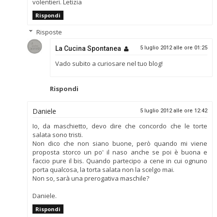
volentieri. Letizia
Rispondi
Risposte
La Cucina Spontanea
5 luglio 2012 alle ore 01:25
Vado subito a curiosare nel tuo blog!
Rispondi
Daniele
5 luglio 2012 alle ore 12:42
Io, da maschietto, devo dire che concordo che le torte
salata sono tristi.
Non dico che non siano buone, però quando mi viene
proposta storco un po' il naso anche se poi è buona e
faccio pure il bis. Quando partecipo a cene in cui ognuno
porta qualcosa, la torta salata non la scelgo mai.
Non so, sarà una prerogativa maschile?
Daniele.
Rispondi