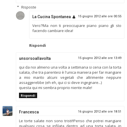
Risposte
La Cucina Spontanea
15 giugno 2012 alle ore 00:55
Vero?!Ma non ti preoccupare piano piano gli sto
facendo cambiare idea!
Rispondi
unsorsoallavolta
15 giugno 2012 alle ore 13:49
qui da noi almeno una volta a settimana si cena con la torta
salata, che tra parentesi è l'unica maniera per far mangiare
a mio marito alcuni vegetali che altrimente neppure
assaggerebbe (eh eh, qui ci si deve ingegnare...)
questa qui mi sembra proprio niente male!
Rispondi
Francesca
16 giugno 2012 alle ore 18:51
Le torte salate non sono tristi!!Penso che potrei mangiare
qualsiasi cosa se infilata dentro ad una torta salata...in