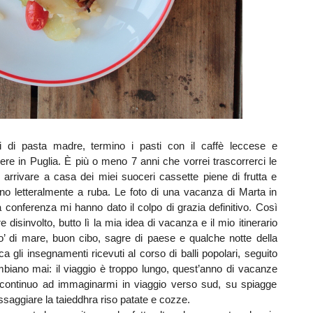
zi di pasta madre, termino i pasti con il caffè leccese e
ssere in Puglia. È più o meno 7 anni che vorrei trascorrerci le
rrivare a casa dei miei suoceri cassette piene di frutta e
anno letteralmente a ruba. Le foto di una vacanza di Marta in
 conferenza mi hanno dato il colpo di grazia definitivo. Così
e disinvolto, butto lì la mia idea di vacanza e il mio itinerario
po’ di mare, buon cibo, sagre di paese e qualche notte della
ica gli insegnamenti ricevuti al corso di balli popolari, seguito
biano mai: il viaggio è troppo lungo, quest’anno di vacanze
, continuo ad immaginarmi in viaggio verso sud, su spiagge
saggiare la taieddhra riso patate e cozze.