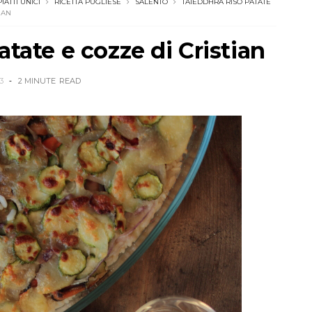
PIATTI UNICI
RICETTA PUGLIESE
SALENTO
TAIEDDHRA RISO PATATE
IAN
atate e cozze di Cristian
3
2 MINUTE
READ