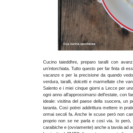
Cucino taieddhre, preparo taralli con avan
un'intorchiata. Tutto questo per far finta di e
vacanze e per la precisione da quando vedo a
verdura, taralli, dolcetti e marmellate che v
Salento e i miei cinque giorni a Lecce per una
ogni anno all’approssimarsi dell’estate, con far
ideale: visitina del paese della suocera, un 
taranta. Così potrei addirittura mettere in prat
ormai secoli fa. Anche le scuse però non cam
proprio non se ne parla e così via. Io però
caraibiche e (ovviamente) anche a tavola ad as