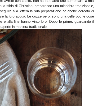
me avrete ben capito, non ha fatto altro che aumentare la mia
o la sfida di
Christian
, preparando una taieddhra tradizionale,
eguire alla lettera la sua preparazione ho anche cercato di
are la loro acqua. Le cozze però, sono una delle poche cose
e e alla fine hanno vinto loro. Dopo le prime, guardando il
 aperte in maniera tradizionale.