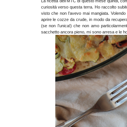
La ricetta dell’MTC di questo mese quindi, co
curiosità verso questa terra. Ho raccolto subit
visto che non l’avevo mai mangiata. Volendo s
aprire le cozze da crude, in modo da recuper
(se non l’unica!) che non amo particolarment
sacchetto ancora pieno, mi sono arresa e le ho