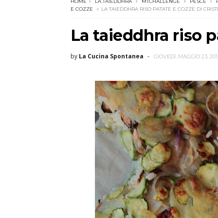
HOME
LA TAIEDDHRA
MTCHALLENGE
PESCE
E COZZE
LA TAIEDDHRA RISO PATATE E COZZE DI CRIST
La taieddhra riso p
by
La Cucina Spontanea
GIOVEDÌ, MAGGIO 23, 201