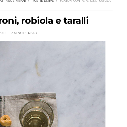
IATTI VEGETARIANI
RICETTE ESTIVE
RIGATONI CON PEPERONI, ROBIOLA
ni, robiola e taralli
2019
2 MINUTE
READ