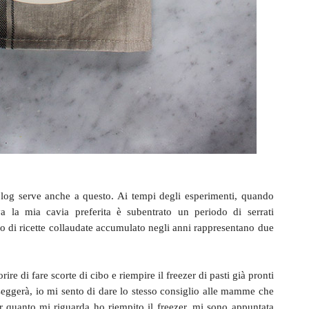
 blog serve anche a questo. Ai tempi degli esperimenti, quando
a la mia cavia preferita è subentrato un periodo di serrati
vio di ricette collaudate accumulato negli anni rappresentano due
re di fare scorte di cibo e riempire il freezer di pasti già pronti
seggerà, io mi sento di dare lo stesso consiglio alle mamme che
r quanto mi riguarda ho riempito il freezer, mi sono appuntata