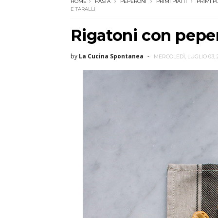
HOME
PASTA
PEPERONI
PRIMI PIATTI
PRIMI P
E TARALLI
Rigatoni con pepero
by
La Cucina Spontanea
MERCOLEDÌ, LUGLIO 03, 