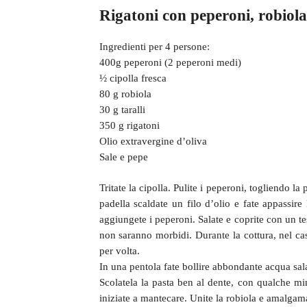
Rigatoni con peperoni, robiola 
Ingredienti per 4 persone:
400g peperoni (2 peperoni medi)
½ cipolla fresca
80 g robiola
30 g taralli
350 g rigatoni
Olio extravergine d’oliva
Sale e pepe
Tritate la cipolla. Pulite i peperoni, togliendo la 
padella scaldate un filo d’olio e fate appassir
aggiungete i peperoni. Salate e coprite con un t
non saranno morbidi. Durante la cottura, nel ca
per volta.
In una pentola fate bollire abbondante acqua sala
Scolatela la pasta ben al dente, con qualche min
iniziate a mantecare. Unite la robiola e amalgamat