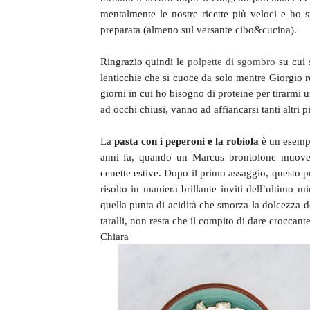
mentalmente le nostre ricette più veloci e ho s
preparata (almeno sul versante cibo&cucina).
Ringrazio quindi le
polpette di sgombro
su cui 
lenticchie che si cuoce da solo mentre Giorgio r
giorni in cui ho bisogno di proteine per tirarmi u
ad occhi chiusi, vanno ad affiancarsi tanti altri p
La
pasta con i peperoni e la robiola
è un esempi
anni fa, quando un Marcus brontolone muovev
cenette estive. Dopo il primo assaggio, questo p
risolto in maniera brillante inviti dell’ultimo 
quella punta di acidità che smorza la dolcezza de
taralli, non resta che il compito di dare croccante
Chiara