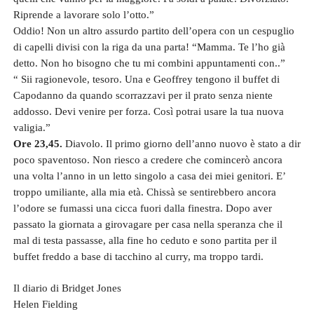
Riprende a lavorare solo l’otto.”
Oddio! Non un altro assurdo partito dell’opera con un cespuglio
di capelli divisi con la riga da una parta! “Mamma. Te l’ho già
detto. Non ho bisogno che tu mi combini appuntamenti con..”
“ Sii ragionevole, tesoro. Una e Geoffrey tengono il buffet di
Capodanno da quando scorrazzavi per il prato senza niente
addosso. Devi venire per forza. Così potrai usare la tua nuova
valigia.”
Ore 23,45.
Diavolo. Il primo giorno dell’anno nuovo è stato a dir
poco spaventoso. Non riesco a credere che comincerò ancora
una volta l’anno in un letto singolo a casa dei miei genitori. E’
troppo umiliante, alla mia età. Chissà se sentirebbero ancora
l’odore se fumassi una cicca fuori dalla finestra. Dopo aver
passato la giornata a girovagare per casa nella speranza che il
mal di testa passasse, alla fine ho ceduto e sono partita per il
buffet freddo a base di tacchino al curry, ma troppo tardi.
Il diario di Bridget Jones
Helen Fielding