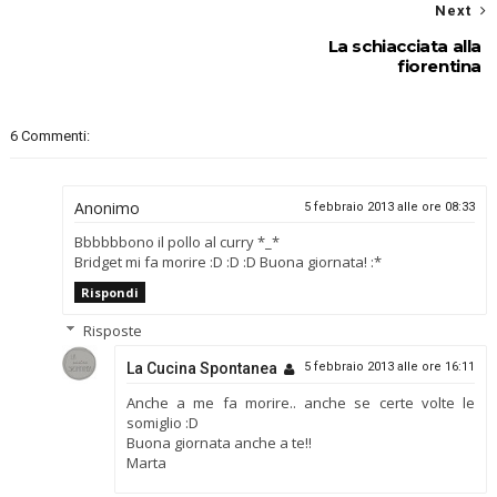
Next
La schiacciata alla
fiorentina
6 Commenti:
Anonimo
5 febbraio 2013 alle ore 08:33
Bbbbbbono il pollo al curry *_*
Bridget mi fa morire :D :D :D Buona giornata! :*
Rispondi
Risposte
La Cucina Spontanea
5 febbraio 2013 alle ore 16:11
Anche a me fa morire.. anche se certe volte le
somiglio :D
Buona giornata anche a te!!
Marta