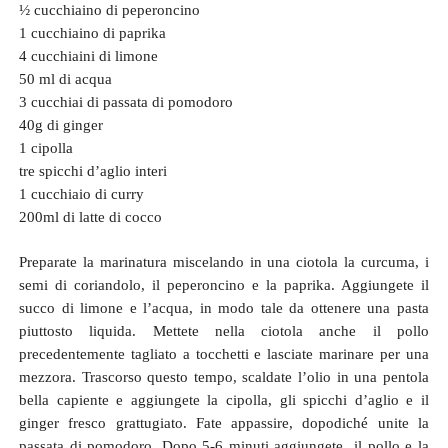
½ cucchiaino di peperoncino
1 cucchiaino di paprika
4 cucchiaini di limone
50 ml di acqua
3 cucchiai di passata di pomodoro
40g di ginger
1 cipolla
tre spicchi d’aglio interi
1 cucchiaio di curry
200ml di latte di cocco
Preparate la marinatura miscelando in una ciotola la curcuma, i
semi di coriandolo, il peperoncino e la paprika. Aggiungete il
succo di limone e l’acqua, in modo tale da ottenere una pasta
piuttosto liquida. Mettete nella ciotola anche il pollo
precedentemente tagliato a tocchetti e lasciate marinare per una
mezzora. Trascorso questo tempo, scaldate l’olio in una pentola
bella capiente e aggiungete la cipolla, gli spicchi d’aglio e il
ginger fresco grattugiato. Fate appassire, dopodiché unite la
passata di pomodoro. Dopo 5-6 minuti aggiungete il pollo e la