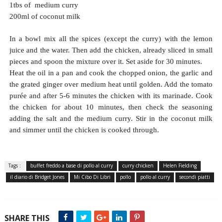
1tbs of medium curry
200ml of coconut milk
In a bowl mix all the spices (except the curry) with the lemon
juice and the water. Then add the chicken, already sliced in small
pieces and spoon the mixture over it. Set aside for 30 minutes.
Heat the oil in a pan and cook the chopped onion, the garlic and
the grated ginger over medium heat until golden. Add the tomato
purée and after 5-6 minutes the chicken with its marinade. Cook
the chicken for about 10 minutes, then check the seasoning
adding the salt and the medium curry. Stir in the coconut milk
and simmer until the chicken is cooked through.
Tags :
buffet freddo a base di pollo al curry
curry chicken
Helen Fielding
il diario di Bridget Jones
Mi Cibo Di Libri
pollo
pollo al curry
secondi piatti
SHARE THIS