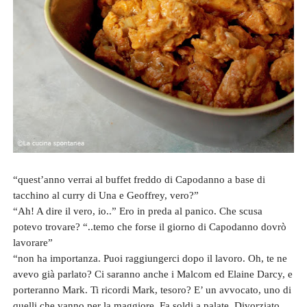
“quest’anno verrai al buffet freddo di Capodanno a base di
tacchino al curry di Una e Geoffrey, vero?”
“Ah! A dire il vero, io..” Ero in preda al panico. Che scusa
potevo trovare? “..temo che forse il giorno di Capodanno dovrò
lavorare”
“non ha importanza. Puoi raggiungerci dopo il lavoro. Oh, te ne
avevo già parlato? Ci saranno anche i Malcom ed Elaine Darcy, e
porteranno Mark. Ti ricordi Mark, tesoro? E’ un avvocato, uno di
quelli che vanno per la maggiore. Fa soldi a palate. Divorziato.