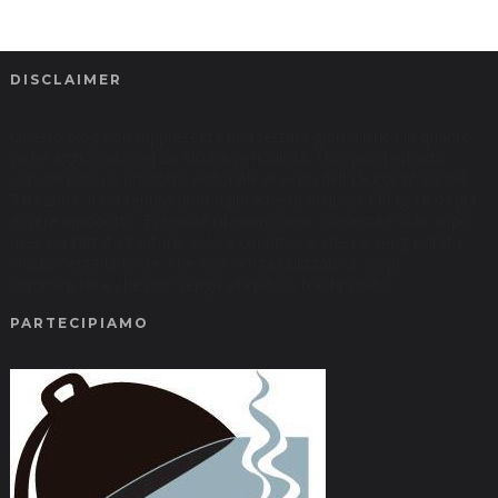
DISCLAIMER
Questo blog non rappresenta una testata giornalistica in quanto
viene aggiornato senza alcuna periodicità. Non può pertanto
considerarsi un prodotto editoriale ai sensi della legge n° 62 del
7.03.2001. Il contenuto (immagini e testi) di questo blog NON può
essere riprodotto. Eventuali citazioni sono consentite solo dopo
aver contattato l'autore, solo a condizione che ne venga citata
chiaramente la fonte, che non venga utilizzato a scopi
commerciali e che non venga alterato o trasformato.
PARTECIPIAMO