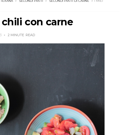
 TEXANA
SECONDI PIATTI
SECONDI PIATTI DI CARNE
I MIEI
 chili con carne
3
2 MINUTE
READ