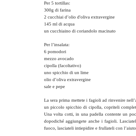
Per 5 tortillas:
300g di farina
2 cucchiai d’olio d'oliva extravergine
145 ml di acqua
un cucchiaino di coriandolo macinato
Per l’insalata:
6 pomodori
mezzo avocado
cipolla (facoltativo)
uno spicchio di un lime
olio d’oliva extravergine
sale e pepe
La sera prima mettete i fagioli ad rinvenire nell
un piccolo spicchio di cipolla, copriteli comple
Una volta cotti, in una padella contente un poco 
dopodiché aggiungete anche i fagioli. Lasciateli
fuoco, lasciateli intiepidire e frullateli con l’aiu