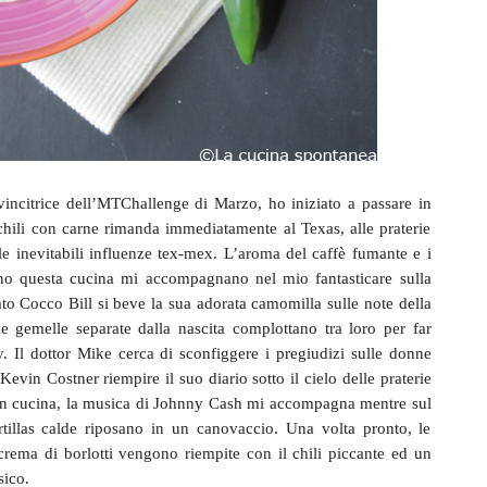
 vincitrice dell’MTChallenge di Marzo, ho iniziato a passare in
chili con carne rimanda immediatamente al Texas, alle praterie
e inevitabili influenze tex-mex. L’aroma del caffè fumante e i
uono questa cucina mi accompagnano nel mio fantasticare sulla
to Cocco Bill si beve la sua adorata camomilla sulle note della
gemelle separate dalla nascita complottano tra loro per far
 Il dottor Mike cerca di sconfiggere i pregiudizi sulle donne
vin Costner riempire il suo diario sotto il cielo delle praterie
 in cucina, la musica di Johnny Cash mi accompagna mentre sul
rtillas calde riposano in un canovaccio. Una volta pronto, le
 crema di borlotti vengono riempite con il chili piccante ed un
sico.