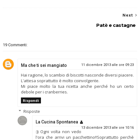
Next
Patè e castagne
19 Commenti:
Ma che ti sei mangiato
11 dicembre 2013 alle ore 09:23
Hai ragione, lo scambio di biscotti nasconde diversi piacere.
L'attesa soprattutto è molto coinvolgente.
Mi piace molto la tua ricetta anche perché ho un certo
debole per i cranberries.
Rispondi
Risposte
La Cucina Spontanea
13 dicembre 2013 alle ore 10:16
:)) Ogni volta non vedo
l'ora che arrivi un pacchettino!!Soprattutto perchè