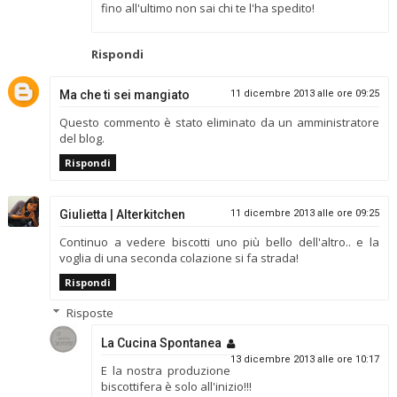
fino all'ultimo non sai chi te l'ha spedito!
Rispondi
Ma che ti sei mangiato
11 dicembre 2013 alle ore 09:25
Questo commento è stato eliminato da un amministratore
del blog.
Rispondi
Giulietta | Alterkitchen
11 dicembre 2013 alle ore 09:25
Continuo a vedere biscotti uno più bello dell'altro.. e la
voglia di una seconda colazione si fa strada!
Rispondi
Risposte
La Cucina Spontanea
13 dicembre 2013 alle ore 10:17
E la nostra produzione
biscottifera è solo all'inizio!!!