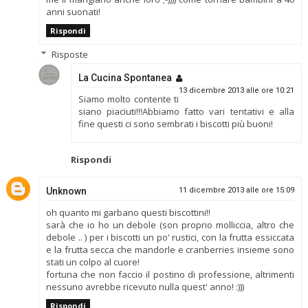
anni suonati!
Rispondi
Risposte
La Cucina Spontanea
13 dicembre 2013 alle ore 10:21
Siamo molto contente ti
siano piaciuti!!!Abbiamo fatto vari tentativi e alla
fine questi ci sono sembrati i biscotti più buoni!
Rispondi
Unknown
11 dicembre 2013 alle ore 15:09
oh quanto mi garbano questi biscottini!!
sarà che io ho un debole (son proprio molliccia, altro che
debole .. ) per i biscotti un po' rustici, con la frutta essiccata
e la frutta secca che mandorle e cranberries insieme sono
stati un colpo al cuore!
fortuna che non faccio il postino di professione, altrimenti
nessuno avrebbe ricevuto nulla quest' anno! :)))
Rispondi