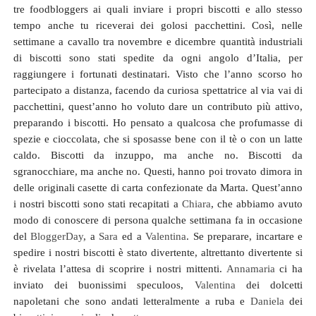
tre foodbloggers ai quali inviare i propri biscotti e allo stesso
tempo anche tu riceverai dei golosi pacchettini. Così, nelle
settimane a cavallo tra novembre e dicembre quantità industriali
di biscotti sono stati spedite da ogni angolo d’Italia, per
raggiungere i fortunati destinatari. Visto che l’anno scorso ho
partecipato a distanza, facendo da curiosa spettatrice al via vai di
pacchettini, quest’anno ho voluto dare un contributo più attivo,
preparando i biscotti. Ho pensato a qualcosa che profumasse di
spezie e cioccolata, che si sposasse bene con il tè o con un latte
caldo. Biscotti da inzuppo, ma anche no. Biscotti da
sgranocchiare, ma anche no. Questi, hanno poi trovato dimora in
delle originali casette di carta confezionate da Marta. Quest’anno
i nostri biscotti sono stati recapitati a
Chiara
, che abbiamo avuto
modo di conoscere di persona qualche settimana fa in occasione
del
BloggerDay
, a
Sara
ed a
Valentina
. Se preparare, incartare e
spedire i nostri biscotti è stato divertente, altrettanto divertente si
è rivelata l’attesa di scoprire i nostri mittenti.
Annamaria
ci ha
inviato dei buonissimi speculoos,
Valentina
dei dolcetti
napoletani che sono andati letteralmente a ruba e
Daniela
dei