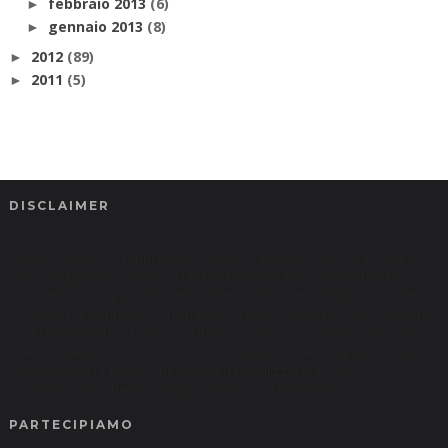
febbraio 2013
(6)
►
gennaio 2013
(8)
►
2012
(89)
►
2011
(5)
►
DISCLAIMER
Questo blog non rappresenta una testata giornalistica in quanto
viene aggiornato senza alcuna periodicità. Non può pertanto
considerarsi un prodotto editoriale ai sensi della legge n° 62 del
7.03.2001. Il contenuto (immagini e testi) di questo blog NON può
essere riprodotto. Eventuali citazioni sono consentite solo dopo
aver contattato l'autore, solo a condizione che ne venga citata
chiaramente la fonte, che non venga utilizzato a scopi
commerciali e che non venga alterato o trasformato.
PARTECIPIAMO