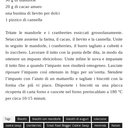
20 g di cacao amaro
una bustina di lievito per dolci
1 pizzico di cannella
Tritate le mandorle e i cranberries essiccati grossolanamente.
Setacciate assieme la farina, il cacao, il lievito e la cannella. Unite
in seguito le mandorle, i cranberries, il burro tagliato a cubetti e
lo zucchero. Lavorare il tutto con la punta delle dita, in modo da
ottenere un impasto sbricioloso. Unite infine le uova e impastate
il tutto fino a quando l’impasto non risulterà omogeneo. Lasciate
riposare l’impasto così ottenuto in frigo per un’oretta. Stendete
l’impasto con l’aiuto di un mattarello e tagliate i biscotti con la
forma che più vi piace. Disponete i biscotti su una placca
ricoperta di carta forno e cuocete nel forno preriscaldato a 180 °C
per circa 10-15 minuti.
Tags :
Biscotti
biscotti con mandorle
biscotti di auguri
colazione
cookie swap
cranberries
Great Food Blogger Cookie Swap
merenda
Natale