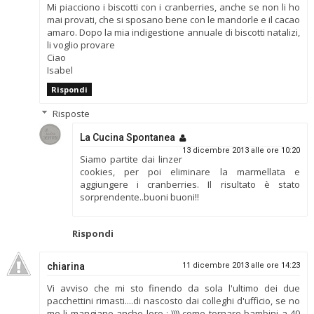
Mi piacciono i biscotti con i cranberries, anche se non li ho
mai provati, che si sposano bene con le mandorle e il cacao
amaro. Dopo la mia indigestione annuale di biscotti natalizi,
li voglio provare
Ciao
Isabel
Rispondi
Risposte
La Cucina Spontanea
13 dicembre 2013 alle ore 10:20
Siamo partite dai linzer
cookies, per poi eliminare la marmellata e
aggiungere i cranberries. Il risultato è stato
sorprendente..buoni buoni!!
Rispondi
chiarina
11 dicembre 2013 alle ore 14:23
Vi avviso che mi sto finendo da sola l'ultimo dei due
pacchettini rimasti....di nascosto dai colleghi d'ufficio, se no
me li mangiano anche loro ;-)))) come tornare bambini a 40