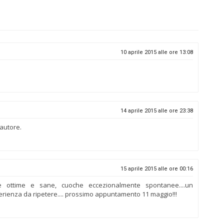
10 aprile 2015 alle ore 13:08
14 aprile 2015 alle ore 23:38
autore.
15 aprile 2015 alle ore 00:16
tte ottime e sane, cuoche eccezionalmente spontanee....un
erienza da ripetere.... prossimo appuntamento 11 maggio!!!