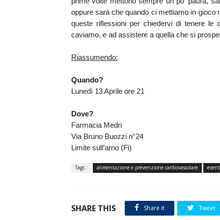
prime volte mettono sempre un po’ paura, sa
oppure sarà che quando ci mettiamo in gioco n
queste riflessioni per chiedervi di tenere l
caviamo, e ad assistere a quella che si prospe
Riassumendo:
Quando?
Lunedì 13 Aprile ore 21
Dove?
Farmacia Medri
Via Bruno Buozzi n°24
Limite sull’arno (Fi)
Tags :
alimentazione e prevenzione cardiovascolare
event
SHARE THIS
Share it
Tweet