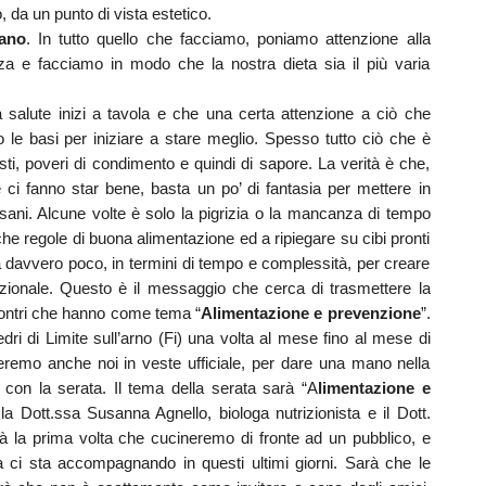
 da un punto di vista estetico.
ano
. In tutto quello che facciamo, poniamo attenzione alla
enza e facciamo in modo che la nostra dieta sia il più varia
salute inizi a tavola e che una certa attenzione a ciò che
o le basi per iniziare a stare meglio. Spesso tutto ciò che è
sti, poveri di condimento e quindi di sapore. La verità è che,
ci fanno star bene, basta un po’ di fantasia per mettere in
o sani. Alcune volte è solo la pigrizia o la mancanza di tempo
he regole di buona alimentazione ed a ripiegare su cibi pronti
a davvero poco, in termini di tempo e complessità, per creare
rizionale. Questo è il messaggio che cerca di trasmettere la
ncontri che hanno come tema “
Alimentazione e prevenzione
”.
ri di Limite sull’arno (Fi) una volta al mese fino al mese di
eremo anche noi in veste ufficiale, per dare una mano nella
a con la serata. Il tema della serata sarà “A
limentazione e
la Dott.ssa Susanna Agnello, biologa nutrizionista e il Dott.
à la prima volta che cucineremo di fronte ad un pubblico, e
ci sta accompagnando in questi ultimi giorni. Sarà che le