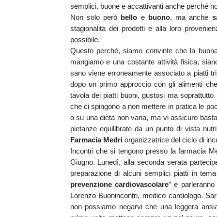
semplici, buone e accattivanti anche perché no,
Non solo però
bello
e
buono
, ma anche
s
stagionalità dei prodotti e alla loro proveni
possibile.
Questo perché, siamo convinte che la buona 
mangiamo e una costante attività fisica, sian
sano viene erroneamente associato a piatti tri
dopo un primo approccio con gli alimenti che 
tavola dei piatti buoni, gustosi ma soprattutt
che ci spingono a non mettere in pratica le poc
o su una dieta non varia, ma vi assicuro bast
pietanze equilibrate da un punto di vista nut
Farmacia Medri
organizzatrice del ciclo di i
Incontri che si tengono presso la farmacia Med
Giugno. Lunedì, alla seconda serata partecip
preparazione di alcuni semplici piatti in tem
prevenzione cardiovascolare
” e parleranno 
Lorenzo Buonincontri, medico cardiologo. Sar
non possiamo negarvi che una leggera ansia 