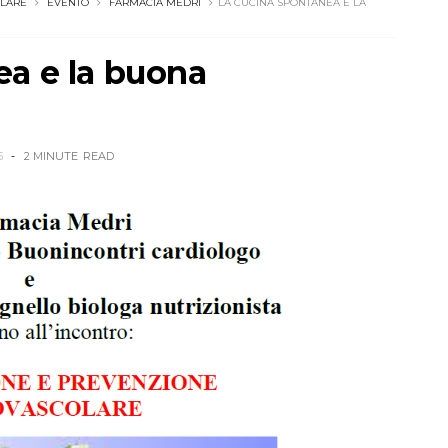
OLARE
EVENTO
FARMACIA MEDRI
LA CUCINA SPONTANEA E LA
ea e la buona
5
2 MINUTE
READ