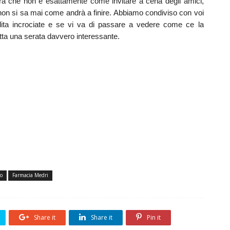
rà che non è esattamente come invitare a cena degli amici,
on si sa mai come andrà a finire. Abbiamo condiviso con voi
e dita incrociate e se vi va di passare a vedere come ce la
tta una serata davvero interessante.
o
Farmacia Medri
Share it
Share it
Pin it