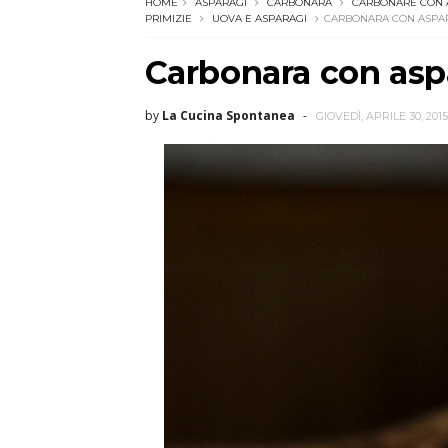
HOME
ASPARAGI
CARBONARA
CARBONARE CON 
PRIMIZIE
UOVA E ASPARAGI
CARBONARA CON ASPA
Carbonara con asp
by
La Cucina Spontanea
GIOVEDÌ, APRILE 30, 2015