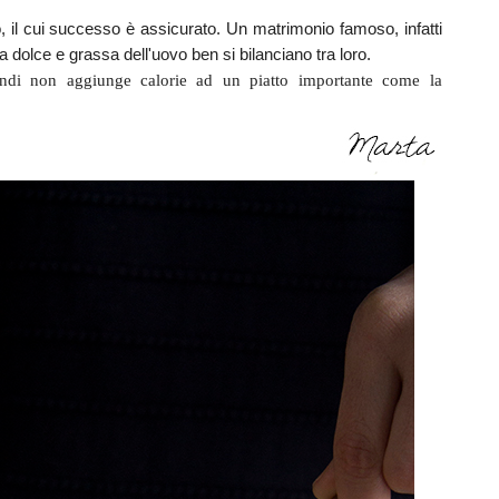
o
, il cui successo è assicurato. Un matrimonio famoso, infatti
dolce e grassa dell'uovo ben si bilanciano tra loro.
indi non aggiunge calorie ad un piatto importante come la