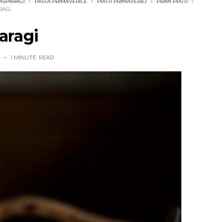
ASPARAGI
PASTA PRIMAVERILE
PIATTI PRIMAVERILI
PRIMI PIATTI
RAGI
aragi
1 MINUTE
READ