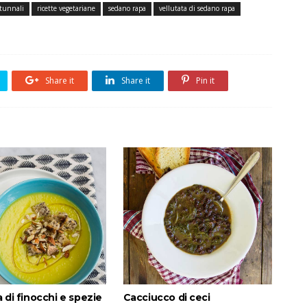
utunnali
ricette vegetariane
sedano rapa
vellutata di sedano rapa
Share it
Share it
Pin it
a di finocchi e spezie
Cacciucco di ceci