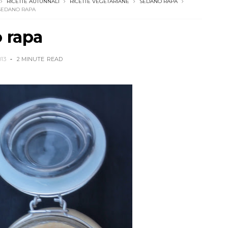
RICETTE AUTUNNALI
RICETTE VEGETARIANE
SEDANO RAPA
 SEDANO RAPA
o rapa
13
2 MINUTE
READ