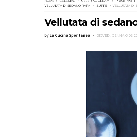
HOME
CELERIAC
CELERIAC CREAM
PRIMI PIATTI
VELLUTATA DI SEDANO RAPA
ZUPPE
VELLUTATA DI
Vellutata di sedan
by
La Cucina Spontanea
GIOVEDÌ, GENNAIO 03, 20