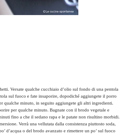
cchetti. Versate qualche cucchiaio d’olio sul fondo di una pentola
tola sul fuoco e fate insaporire, dopodiché aggiungete il porro
r qualche minuto, in seguito aggiungete gli altri ingredienti.
saporire per qualche minuto. Bagnate con il brodo vegetale e
inuti fino a che il sedano rapa e le patate non risultino morbidi.
mmersione. Verrà una vellutata dalla consistenza piuttosto soda,
 po’ d’acqua o del brodo avanzato e rimettere un po’ sul fuoco