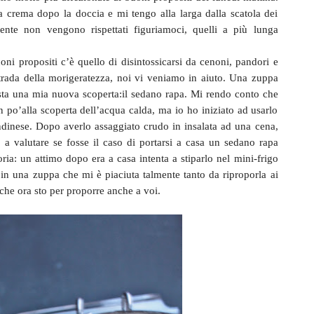
a crema dopo la doccia e mi tengo alla larga dalla scatola dei
mente non vengono rispettati figuriamoci, quelli a più lunga
oni propositi c’è quello di disintossicarsi da cenoni, pandori e
strada della morigeratezza, noi vi veniamo in aiuto. Una zuppa
a una mia nuova scoperta:il sedano rapa. Mi rendo conto che
 po’alla scoperta dell’acqua calda, ma io ho iniziato ad usarlo
ndinese. Dopo averlo assaggiato crudo in insalata ad una cena,
 a valutare se fosse il caso di portarsi a casa un sedano rapa
ia: un attimo dopo era a casa intenta a stiparlo nel mini-frigo
in una zuppa che mi è piaciuta talmente tanto da riproporla ai
a che ora sto per proporre anche a voi.