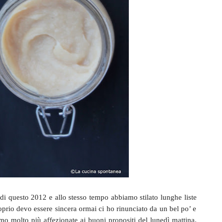
i questo 2012 e allo stesso tempo abbiamo stilato lunghe liste
roprio devo essere sincera ormai ci ho rinunciato da un bel po’ e
 molto più affezionate ai buoni propositi del lunedì mattina.