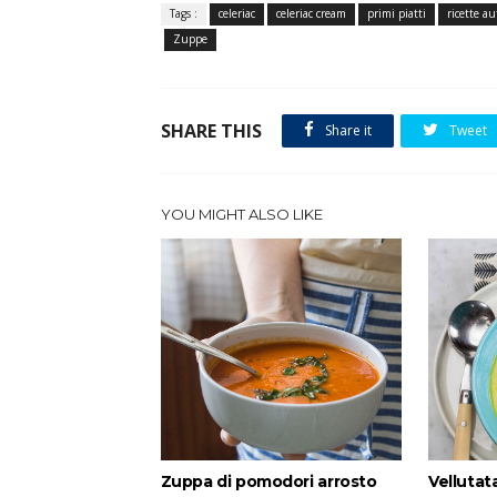
Tags :
celeriac
celeriac cream
primi piatti
ricette a
Zuppe
SHARE THIS
Share it
Tweet
YOU MIGHT ALSO LIKE
Zuppa di pomodori arrosto
Vellutat