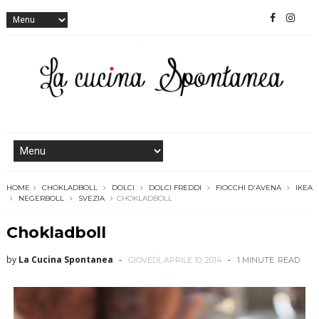
HOME
CHOKLADBOLL
DOLCI
DOLCI FREDDI
FIOCCHI D'AVENA
IKEA
NEGERBOLL
SVEZIA
CHOKLADBOLL
Chokladboll
by
La Cucina Spontanea
GIOVEDÌ, APRILE 10, 2014
1 MINUTE
READ