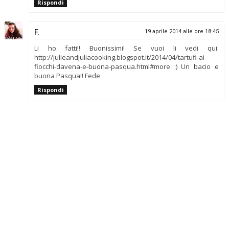
Rispondi
F.
19 aprile 2014 alle ore 18:45
Li ho fatti!! Buonissimi! Se vuoi li vedi qui:
http://julieandjuliacooking.blogspot.it/2014/04/tartufi-ai-
fiocchi-davena-e-buona-pasqua.html#more :) Un bacio e
buona Pasqua!! Fede
Rispondi