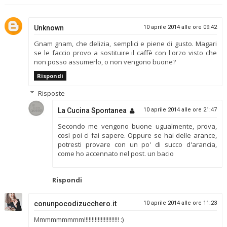
Unknown
10 aprile 2014 alle ore 09:42
Gnam gnam, che delizia, semplici e piene di gusto. Magari
se le faccio provo a sostituire il caffè con l'orzo visto che
non posso assumerlo, o non vengono buone?
Rispondi
Risposte
La Cucina Spontanea
10 aprile 2014 alle ore 21:47
Secondo me vengono buone ugualmente, prova,
così poi ci fai sapere. Oppure se hai delle arance,
potresti provare con un po' di succo d'arancia,
come ho accennato nel post. un bacio
Rispondi
conunpocodizucchero.it
10 aprile 2014 alle ore 11:23
Mmmmmmmmm!!!!!!!!!!!!!!!!!!!!!!! :)