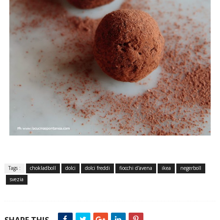
Tags :
chokladboll
dolci
dolci freddi
fiocchi d'avena
ikea
negerboll
svezia