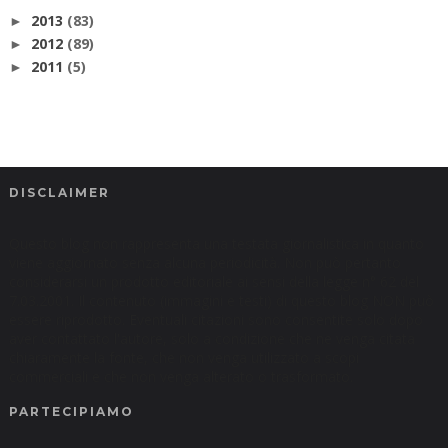
2013
(83)
►
2012
(89)
►
2011
(5)
►
DISCLAIMER
Questo blog non rappresenta una testata giornalistica in quanto
viene aggiornato senza alcuna periodicità. Non può pertanto
considerarsi un prodotto editoriale ai sensi della legge n° 62 del
7.03.2001. Il contenuto (immagini e testi) di questo blog NON può
essere riprodotto. Eventuali citazioni sono consentite solo dopo
aver contattato l'autore, solo a condizione che ne venga citata
chiaramente la fonte, che non venga utilizzato a scopi
commerciali e che non venga alterato o trasformato.
PARTECIPIAMO