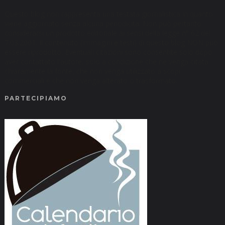
Questo blog non rappresenta una testata giornalistica in quanto
viene aggiornato senza alcuna periodicità. Non può pertanto
considerarsi un prodotto editoriale ai sensi della legge n° 62 del
7.03.2001. Il contenuto (immagini e testi) di questo blog NON può
essere riprodotto. Eventuali citazioni sono consentite solo dopo
aver contattato l'autore, solo a condizione che ne venga citata
chiaramente la fonte, che non venga utilizzato a scopi
commerciali e che non venga alterato o trasformato.
PARTECIPIAMO