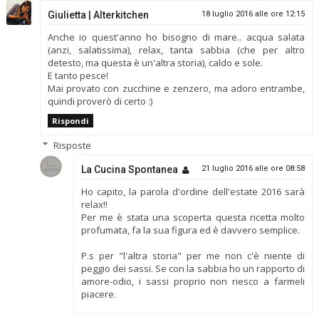
Giulietta | Alterkitchen
18 luglio 2016 alle ore 12:15
Anche io quest'anno ho bisogno di mare.. acqua salata
(anzi, salatissima), relax, tanta sabbia (che per altro
detesto, ma questa è un'altra storia), caldo e sole.
E tanto pesce!
Mai provato con zucchine e zenzero, ma adoro entrambe,
quindi proverò di certo :)
Rispondi
Risposte
La Cucina Spontanea
21 luglio 2016 alle ore 08:58
Ho capito, la parola d'ordine dell'estate 2016 sarà
relax!!
Per me è stata una scoperta questa ricetta molto
profumata, fa la sua figura ed è davvero semplice.
P.s per "l'altra storia" per me non c'è niente di
peggio dei sassi. Se con la sabbia ho un rapporto di
amore-odio, i sassi proprio non riesco a farmeli
piacere.