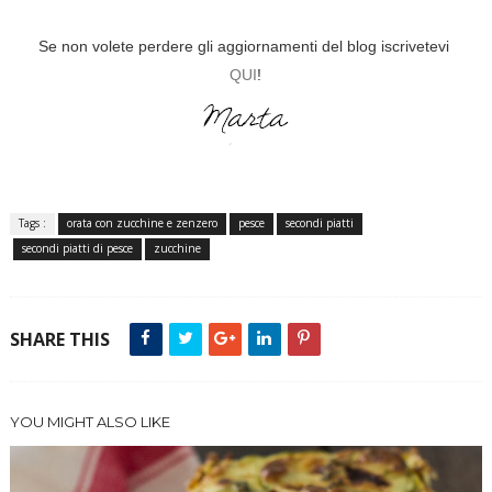
Se non volete perdere gli aggiornamenti del blog iscrivetevi
QUI
!
Tags :
orata con zucchine e zenzero
pesce
secondi piatti
secondi piatti di pesce
zucchine
SHARE THIS
YOU MIGHT ALSO LIKE