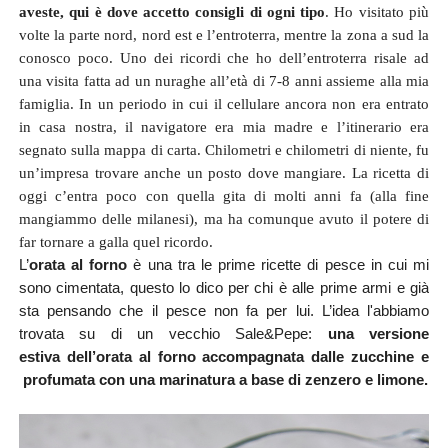
aveste, qui è dove accetto consigli di ogni tipo
. Ho visitato più
volte la parte nord, nord est e l’entroterra, mentre la zona a sud la
conosco poco. Uno dei ricordi che ho dell’entroterra risale ad
una visita fatta ad un nuraghe all’età di 7-8 anni assieme alla mia
famiglia. In un periodo in cui il cellulare ancora non era entrato
in casa nostra, il navigatore era mia madre e l’itinerario era
segnato sulla mappa di carta. Chilometri e chilometri di niente, fu
un’impresa trovare anche un posto dove mangiare. La ricetta di
oggi c’entra poco con quella gita di molti anni fa (alla fine
mangiammo delle milanesi), ma ha comunque avuto il potere di
far tornare a galla quel ricordo.
L’
orata al forno
è una tra le prime ricette di pesce in cui mi
sono cimentata, questo lo dico per chi è alle prime armi e già
sta pensando che il pesce non fa per lui.
L’idea l'abbiamo
trovata su di un vecchio Sale&Pepe:
una
versione
estiva
de
ll’orata al forno accompagnata dalle zucchine e
profumata con una marinatura a base di zenzero e limone.